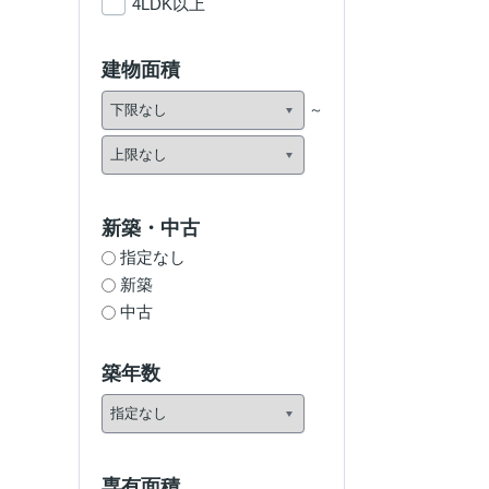
4LDK以上
建物面積
新築・中古
指定なし
新築
中古
築年数
専有面積