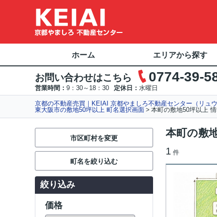
ホーム
エリアから探す
0774-39-5
お問い合わせはこちら
営業時間：
9：30～18：30
定休日：
水曜日
京都の不動産売買｜KEIAI 京都やましろ不動産センター（リュ
東大阪市の敷地50坪以上 町名選択画面
本町の敷地50坪以上 
本町の敷地
市区町村を変更
1
件
町名を絞り込む
絞り込み
価格