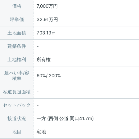
価格
7,000万円
坪単価
32.91万円
土地面積
703.19㎡
建築条件
土地権利
所有権
建ぺい率/容
60%/ 200%
積率
私道負担面積
セットバック
接道状況
一方 (西側 公道 間口41.7m)
地目
宅地