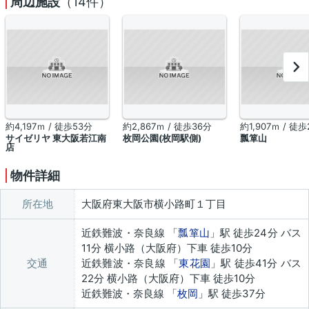
周辺施設
（14件）
約4,197ｍ / 徒歩53分
約2,867ｍ / 徒歩36分
約1,907ｍ / 徒
サイゼリヤ 東大阪若江南
枚岡公園(枚岡駅側)
瓢箪山
店
物件詳細
所在地
大阪府東大阪市横小路町１丁目
近鉄難波・奈良線 「
瓢箪山
」駅 徒歩24分 バス
11分 横小路（大阪府）下車 徒歩10分
交通
近鉄難波・奈良線 「
東花園
」駅 徒歩41分 バス
22分 横小路（大阪府）下車 徒歩10分
近鉄難波・奈良線 「
枚岡
」駅 徒歩37分