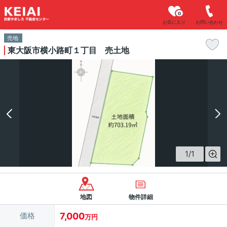
0
お気に入り
お問い合わせ
売地
東大阪市横小路町１丁目 売土地
1
/
1
地図
物件詳細
価格
7,000
万円