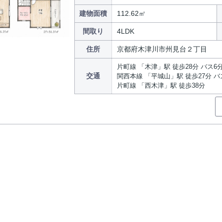
建物面積
112.62㎡
間取り
4LDK
住所
京都府木津川市州見台２丁目
片町線 「木津」駅 徒歩28分 バス6
交通
関西本線 「平城山」駅 徒歩27分 バ
片町線 「西木津」駅 徒歩38分