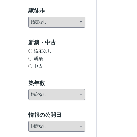
駅徒歩
新築・中古
指定なし
新築
中古
築年数
情報の公開日