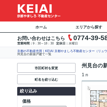
ホーム
エリアから探す
0774-39-5
お問い合わせはこちら
営業時間：
9：30～18：30
定休日：
水曜日
京都の不動産売買｜KEIAI 京都やましろ不動産センター（リュ
州見台の新築戸建て一覧
州見台の新
市区町村を変更
1
件
町名を絞り込む
絞り込み
価格