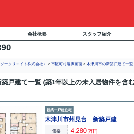
会社概要
スタッフ紹介
890
ウソークリエイト株式会社）
市区町村選択画面
木津川市の新築戸建て一覧
築戸建て一覧 (築1年以上の未入居物件を含
新築一戸建住宅
木津川市州見台 新築戸建
4,280
価格
万円