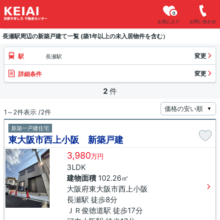
0
お気に入り
お問い合わせ
長瀬駅周辺の新築戸建て一覧 (築1年以上の未入居物件を含む）
変更
駅
長瀬駅
変更
詳細条件
2
件
1～2件表示 /2件
新築一戸建住宅
東大阪市西上小阪 新築戸建
3,980
万円
3LDK
建物面積
102.26㎡
大阪府東大阪市西上小阪
長瀬駅 徒歩8分
ＪＲ俊徳道駅 徒歩17分