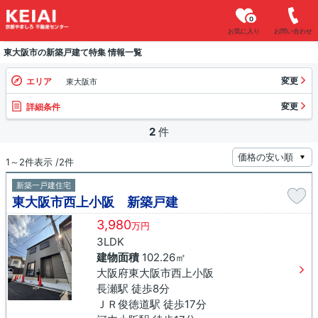
0
お気に入り
お問い合わせ
東大阪市の新築戸建て特集 情報一覧
変更
エリア
東大阪市
変更
詳細条件
2
件
1～2件表示 /2件
新築一戸建住宅
東大阪市西上小阪 新築戸建
3,980
万円
3LDK
建物面積
102.26㎡
大阪府東大阪市西上小阪
長瀬駅 徒歩8分
ＪＲ俊徳道駅 徒歩17分