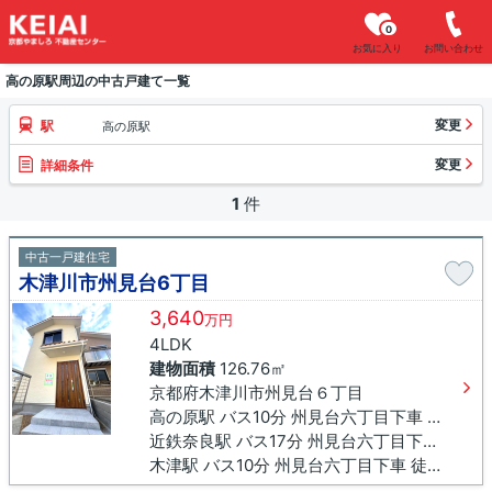
0
お気に入り
お問い合わせ
高の原駅周辺の中古戸建て一覧
変更
駅
高の原駅
変更
詳細条件
1
件
中古一戸建住宅
木津川市州見台6丁目
3,640
万円
4LDK
建物面積
126.76㎡
京都府木津川市州見台６丁目
高の原駅 バス10分 州見台六丁目下車 徒歩6分
近鉄奈良駅 バス17分 州見台六丁目下車 徒歩6分
木津駅 バス10分 州見台六丁目下車 徒歩6分