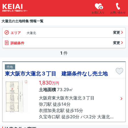
0
お気に入り
お問い合わせ
大蓮北の土地特集 情報一覧
変更
エリア
大蓮北
変更
詳細条件
1
件
売地
東大阪市大蓮北３丁目 建築条件なし売土地
1,830
万円
土地面積
73.29㎡
大阪府東大阪市大蓮北３丁目
弥刀駅 徒歩14分
衣摺加美北駅 徒歩15分
久宝寺口駅 徒歩20分 バス2分 大蓮北下車 徒歩8分